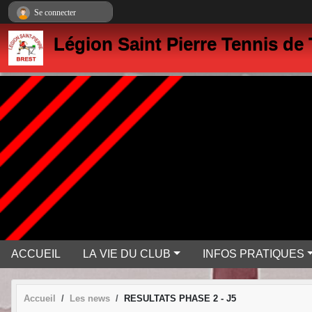
Panneau de gestion des cookies
Se connecter
Légion Saint Pierre Tennis de 
ACCUEIL
LA VIE DU CLUB
INFOS PRATIQUES
Accueil
Les news
RESULTATS PHASE 2 - J5