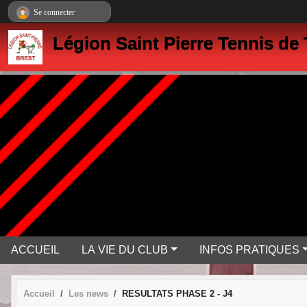
Panneau de gestion des cookies
Se connecter
Légion Saint Pierre Tennis de 
ACCUEIL
LA VIE DU CLUB
INFOS PRATIQUES
Accueil
Les news
RESULTATS PHASE 2 - J4