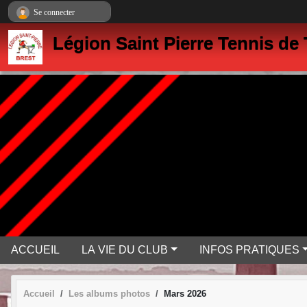
Panneau de gestion des cookies
Se connecter
Légion Saint Pierre Tennis de 
ACCUEIL
LA VIE DU CLUB
INFOS PRATIQUES
Accueil
Les albums photos
Mars 2026