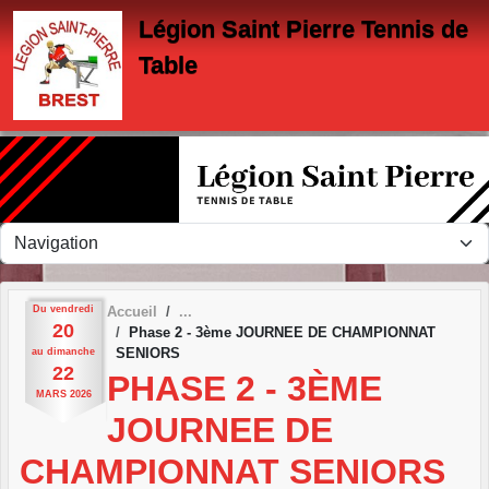
Panneau de gestion des cookies
Légion Saint Pierre Tennis de
Table
Du
vendredi
Accueil
20
Phase 2 - 3ème JOURNEE DE CHAMPIONNAT
SENIORS
au
dimanche
22
PHASE 2 - 3ÈME
MARS
2026
JOURNEE DE
CHAMPIONNAT SENIORS