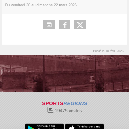
Du
vendredi
20
au
dimanche
22
mars
2026
Publié le
10 févr. 2026
SPORTS
REGIONS
19475
visites