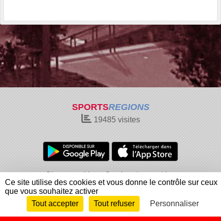
SPORTS
REGIONS
19485
visites
Charte cookies
Gestion des cookies
Ce site utilise des cookies et vous donne le contrôle sur ceux
Informations légales
Signaler un contenu inapproprié
que vous souhaitez activer
Tout accepter
Tout refuser
Personnaliser
Envie de participer ?
Connexion