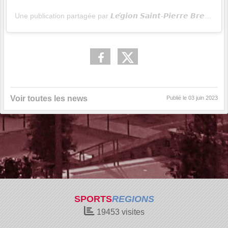
Une publication partagée par 𝙇𝙚́𝙜𝙞𝙤𝙣 𝙎𝙖𝙞𝙣𝙩-𝙋𝙞𝙚𝙧𝙧𝙚 𝘽𝙧𝙚𝙨𝙩 𝙏𝙏 (@lspbrest_tt)
Voir toutes les news
Publié le
03 juin 2023
SPORTS
REGIONS
19453
visites